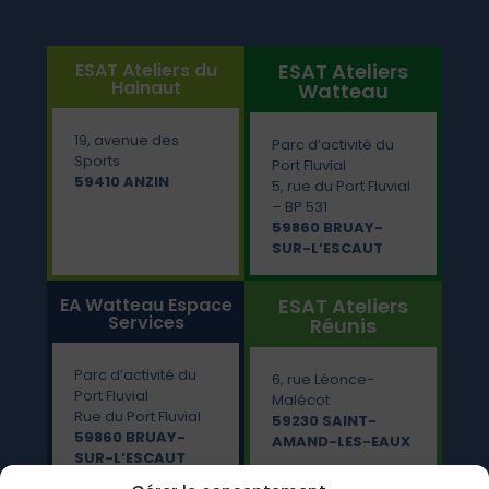
ESAT Ateliers du
ESAT Ateliers
Hainaut
Watteau
19, avenue des
Parc d’activité du
Sports
Port Fluvial
59410 ANZIN
5, rue du Port Fluvial
– BP 531
59860 BRUAY-
SUR-L’ESCAUT
EA Watteau Espace
ESAT Ateliers
Services
Réunis
Parc d’activité du
6, rue Léonce-
Port Fluvial
Malécot
Rue du Port Fluvial
59230 SAINT-
59860 BRUAY-
AMAND-LES-EAUX
SUR-L’ESCAUT
287, rue Emile-