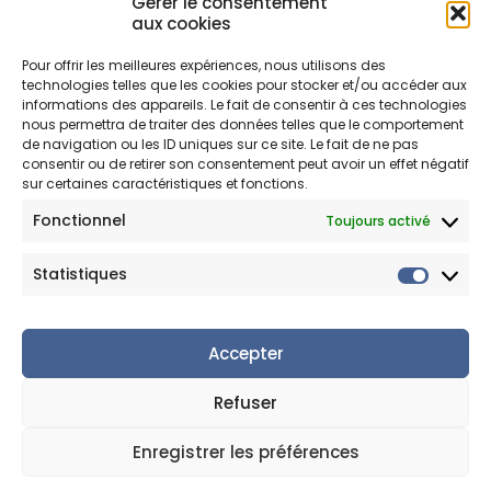
Gérer le consentement
Tabary
aux cookies
59690 VIEUX-
CONDÉ
Pour offrir les meilleures expériences, nous utilisons des
technologies telles que les cookies pour stocker et/ou accéder aux
informations des appareils. Le fait de consentir à ces technologies
nous permettra de traiter des données telles que le comportement
de navigation ou les ID uniques sur ce site. Le fait de ne pas
consentir ou de retirer son consentement peut avoir un effet négatif
sur certaines caractéristiques et fonctions.
Fonctionnel
Toujours activé
© 2020 Travail Protégé Adapté Valenciennois
Accueil
|
Mentions légales
|
Politique de confidentialité
|
Statistiques
Contact
Site réalisé par
Accepter
Refuser
Enregistrer les préférences