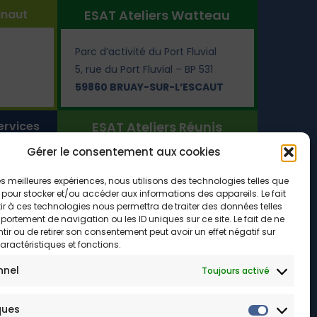
inaut
ESAT Ateliers Watteau
Parc d’activité du Port Fluvial
5, rue du Port Fluvial – BP 531
59860 BRUAY-SUR-L’ESCAUT
ervices
ESAT Ateliers Réunis
Gérer le consentement aux cookies
vial
6, rue Léonce-Malécot
59230 SAINT-AMAND-LES-
 les meilleures expériences, nous utilisons des technologies telles que
 pour stocker et/ou accéder aux informations des appareils. Le fait
CAUT
EAUX
r à ces technologies nous permettra de traiter des données telles
ortement de navigation ou les ID uniques sur ce site. Le fait de ne
287, rue Emile-Tabary
ir ou de retirer son consentement peut avoir un effet négatif sur
59690 VIEUX-CONDÉ
aractéristiques et fonctions.
nnel
Toujours activé
ques