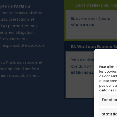
ESAT Ateliers du Ha
pté de l’APEI du
cadre de ses activités
19, avenue des Sports
its, ​prestations et
59410 ANZIN
 EA) ​permettent aux ​
e à leur obligation
 établissements
responsabilité sociétale
EA Watteau Espace S
Parc d’activité du Port Flu
à l’inclusion sociale et
Rue du Port Fluvial
Pour offrir
ndicap dont l’accès à
les cookies
59860 BRUAY-SUR-L’ES
ément ou durablement.
de consenti
que le comp
pas consent
certaines c
Fonctio
Statisti