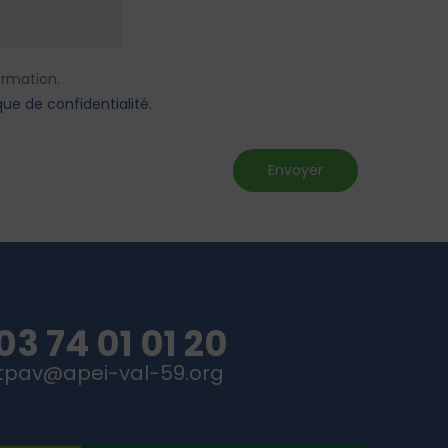
ormation.
que de confidentialité.
03 74 01 01 20
tpav@apei-val-59.org