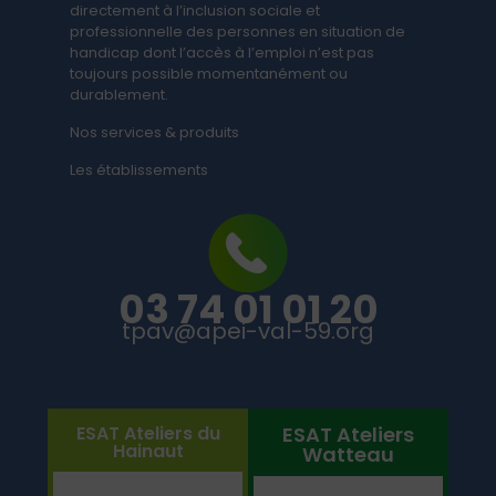
directement à l’inclusion sociale et
professionnelle des personnes en situation de
handicap dont l’accès à l’emploi n’est pas
toujours possible momentanément ou
durablement.
Nos services & produits
Les établissements
03 74 01 01 20
tpav@apei-val-59.org
ESAT Ateliers du
ESAT Ateliers
Hainaut
Watteau