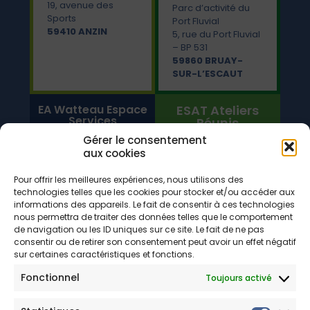
19, avenue des
Parc d’activité du
Sports
Port Fluvial
59410 ANZIN
5, rue du Port Fluvial
– BP 531
59860 BRUAY-
SUR-L’ESCAUT
EA Watteau Espace
ESAT Ateliers
Services
Réunis
Gérer le consentement
aux cookies
Parc d’activité du
6, rue Léonce-
Port Fluvial
Malécot
Rue du Port Fluvial
Pour offrir les meilleures expériences, nous utilisons des
59230 SAINT-
technologies telles que les cookies pour stocker et/ou accéder aux
59860 BRUAY-
AMAND-LES-EAUX
informations des appareils. Le fait de consentir à ces technologies
SUR-L’ESCAUT
nous permettra de traiter des données telles que le comportement
287, rue Emile-
de navigation ou les ID uniques sur ce site. Le fait de ne pas
Tabary
consentir ou de retirer son consentement peut avoir un effet négatif
59690 VIEUX-
sur certaines caractéristiques et fonctions.
CONDÉ
Fonctionnel
Toujours activé