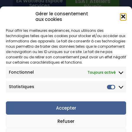
EA Watteau Espace
ESAT Ateliers
Services
Réunis
Gérer le consentement
aux cookies
Parc d’activité du
6, rue Léonce-
Port Fluvial
Malécot
Pour offrir les meilleures expériences, nous utilisons des
Rue du Port Fluvial
59230 SAINT-
technologies telles que les cookies pour stocker et/ou accéder aux
59860 BRUAY-
AMAND-LES-EAUX
informations des appareils. Le fait de consentir à ces technologies
SUR-L’ESCAUT
nous permettra de traiter des données telles que le comportement
287, rue Emile-
de navigation ou les ID uniques sur ce site. Le fait de ne pas
Tabary
consentir ou de retirer son consentement peut avoir un effet négatif
59690 VIEUX-
sur certaines caractéristiques et fonctions.
CONDÉ
Fonctionnel
Toujours activé
Statistiques
Accepter
© 2020 Travail Protégé Adapté Valenciennois
Refuser
Accueil
|
Mentions légales
|
Politique de confidentialité
|
Contact