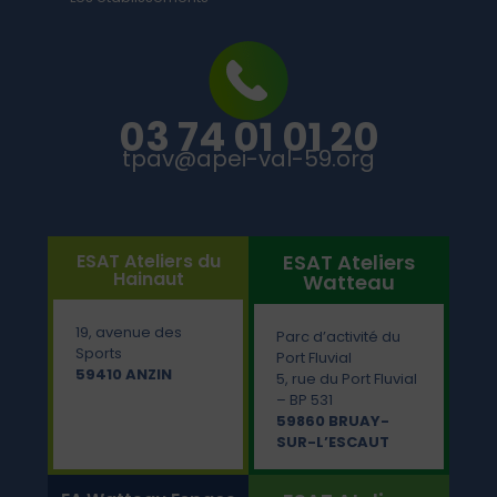
03 74 01 01 20
tpav@apei-val-59.org
ESAT Ateliers du
ESAT Ateliers
Hainaut
Watteau
19, avenue des
Parc d’activité du
Sports
Port Fluvial
59410 ANZIN
5, rue du Port Fluvial
– BP 531
59860 BRUAY-
SUR-L’ESCAUT