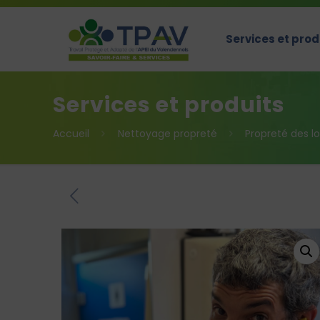
Services et prod
Services et produits
Accueil
Nettoyage propreté
Propreté des l