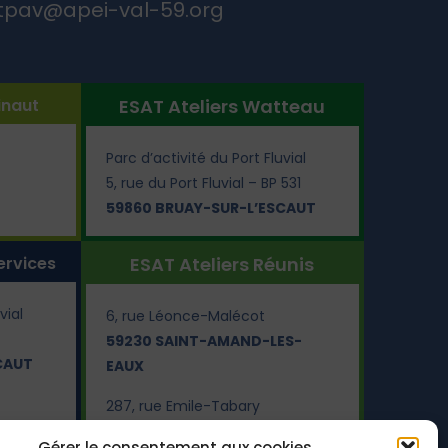
tpav@apei-val-59.org
inaut
ESAT Ateliers Watteau
Parc d’activité du Port Fluvial
5, rue du Port Fluvial – BP 531
59860 BRUAY-SUR-L’ESCAUT
ervices
ESAT Ateliers Réunis
vial
6, rue Léonce-Malécot
59230 SAINT-AMAND-LES-
CAUT
EAUX
287, rue Emile-Tabary
59690 VIEUX-CONDÉ
Gérer le consentement aux cookies