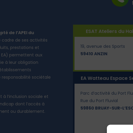
ESAT Ateliers du Ha
pté de l’APEI du
cadre de ses activités
19, avenue des Sports
its, ​prestations et
59410 ANZIN
 EA) ​permettent aux ​
e à leur obligation
 établissements
responsabilité sociétale
EA Watteau Espace S
Parc d’activité du Port Flu
à l’inclusion sociale et
Rue du Port Fluvial
ndicap dont l’accès à
59860 BRUAY-SUR-L’ES
ément ou durablement.